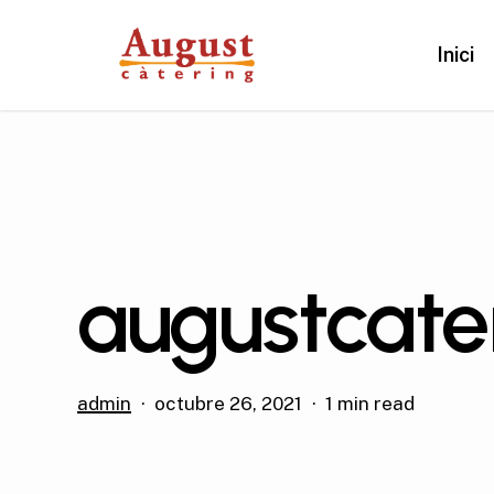
Skip
to
Inici
main
content
augustcate
admin
octubre 26, 2021
1 min read