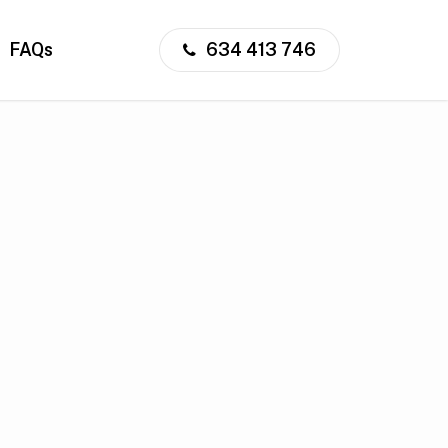
FAQs
634 413 746