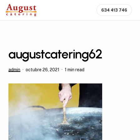
Skip
634 413 746
to
main
content
augustcatering62
admin
octubre 26, 2021
1 min read