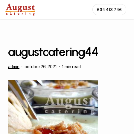
Skip
634 413 746
to
main
content
augustcatering44
admin
octubre 26, 2021
1 min read