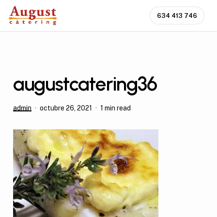
Skip
634 413 746
to
main
content
augustcatering36
admin
octubre 26, 2021
1 min read